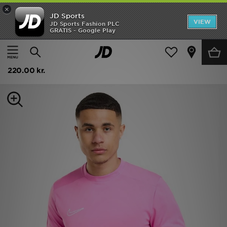
×
JD Sports
Hjem
VIEW
JD Sports Fashion PLC
GRATIS - Google Play
Hjem
Herrer
Herretøj
Træningstøj til fodbold
UDSALG
Nike Academy T-Shirt Herre
Nyheder
220.00 kr.
Herrer
Damer
Børn
Bestsellers
Brands
Fodbold
Sport