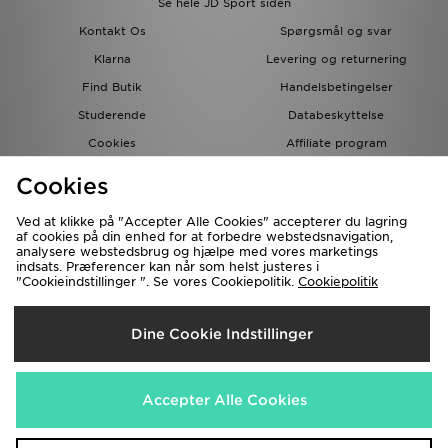
Se hele JD Sport siden
Kontakt Os
Spørgsmål og svar
Klarna
Levering og returnering
Find Butik
Handelsbetingelser
Studerende
Databeskyttelse
Cookies
Affiliate program
Gavekort
JD Blog
Cookies
Ved at klikke på "Accepter Alle Cookies" accepterer du lagring
af cookies på din enhed for at forbedre webstedsnavigation,
analysere webstedsbrug og hjælpe med vores marketings
indsats. Præferencer kan når som helst justeres i
"Cookieindstillinger ". Se vores Cookiepolitik.
Cookiepolitik
Forsendelse Til
Dine Cookie Indstillinger
Danmark
Vi accepterer de følgende betalingsmetoder
Accepter Alle Cookies