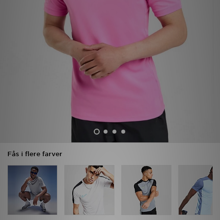
Download JD app'en
Mit JD
Mine beskeder
Hjælp & information
JD Blog
Fås i flere farver