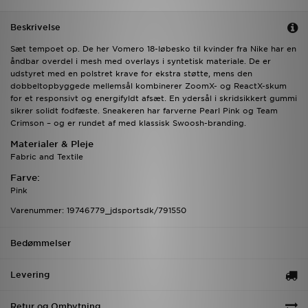
Beskrivelse
Sæt tempoet op. De her Vomero 18-løbesko til kvinder fra Nike har en
åndbar overdel i mesh med overlays i syntetisk materiale. De er
udstyret med en polstret krave for ekstra støtte, mens den
dobbeltopbyggede mellemsål kombinerer ZoomX- og ReactX-skum
for et responsivt og energifyldt afsæt. En ydersål i skridsikkert gummi
sikrer solidt fodfæste. Sneakeren har farverne Pearl Pink og Team
Crimson – og er rundet af med klassisk Swoosh-branding.
Materialer & Pleje
Fabric and Textile
Farve:
Pink
Varenummer: 19746779_jdsportsdk/791550
Bedømmelser
Levering
Retur og Ombytning