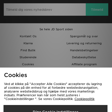
Tilmeld
Se hele JD Sport siden
Kontakt Os
Spørgsmål og svar
Klarna
Levering og returnering
Find Butik
Handelsbetingelser
Studerende
Databeskyttelse
Cookies
Affiliate program
Gavekort
JD Blog
Cookies
Ved at klikke på "Accepter Alle Cookies" accepterer du lagring
af cookies på din enhed for at forbedre webstedsnavigation,
analysere webstedsbrug og hjælpe med vores marketings
indsats. Præferencer kan når som helst justeres i
"Cookieindstillinger ". Se vores Cookiepolitik.
Cookiepolitik
Forsendelse Til