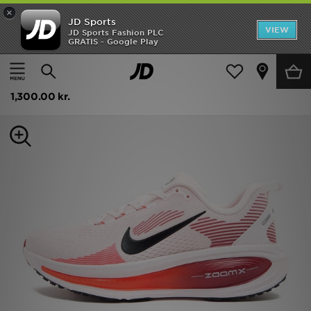
×
JD Sports
Hjem
VIEW
JD Sports Fashion PLC
GRATIS - Google Play
Hjem
Damer
Damesko
Trainers
Udsalg
Nike Vomero 18 Women's
Nyheder
1,300.00 kr.
Herrer
Damer
Børn
Bestsellers
Brands
Fodbold
Sport