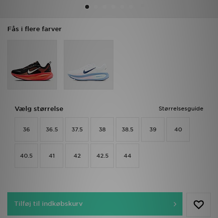
Download JD app'en
Fås i flere farver
Mit JD
Mine beskeder
Hjælp & information
Vælg størrelse
Størrelsesguide
JD Blog
36
36.5
37.5
38
38.5
39
40
40.5
41
42
42.5
44
Tilføj til indkøbskurv