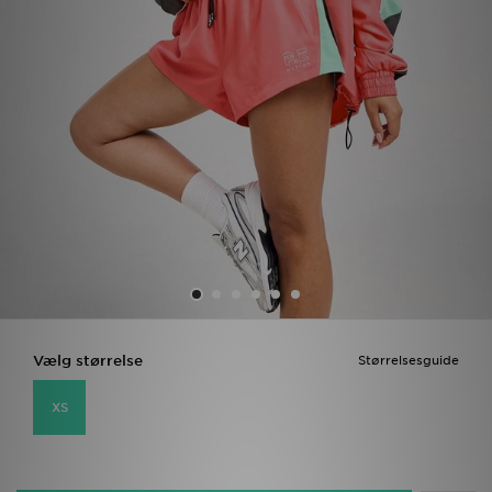
Download JD app'en
Mit JD
Mine beskeder
Hjælp & information
JD Blog
Vælg størrelse
Størrelsesguide
XS