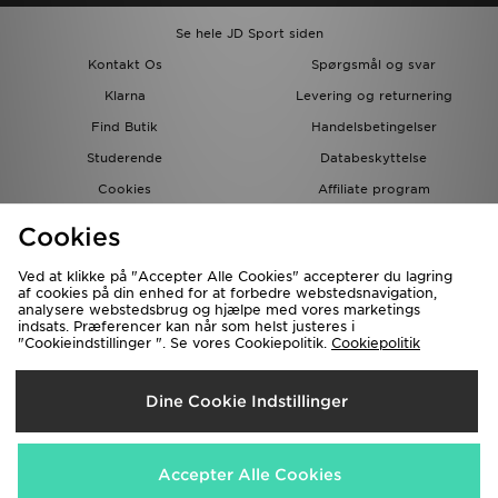
Se hele JD Sport siden
Kontakt Os
Spørgsmål og svar
Klarna
Levering og returnering
Find Butik
Handelsbetingelser
Studerende
Databeskyttelse
Cookies
Affiliate program
Gavekort
JD Blog
Cookies
Ved at klikke på "Accepter Alle Cookies" accepterer du lagring
af cookies på din enhed for at forbedre webstedsnavigation,
analysere webstedsbrug og hjælpe med vores marketings
indsats. Præferencer kan når som helst justeres i
"Cookieindstillinger ". Se vores Cookiepolitik.
Cookiepolitik
Forsendelse Til
Dine Cookie Indstillinger
Danmark
Vi accepterer de følgende betalingsmetoder
Accepter Alle Cookies