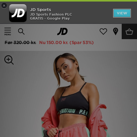
×
JD Sports
Hjem
VIEW
JD Sports Fashion PLC
GRATIS - Google Play
Hjem
Damer
Dametøj
Shorts
Udsalg
PE Nation Impact Woven Colour Block Shorts
Nyheder
Før
320.00 kr.
Nu
150.00 kr.
(Spar 53%)
Herrer
Damer
Børn
Bestsellers
Brands
Fodbold
Sport