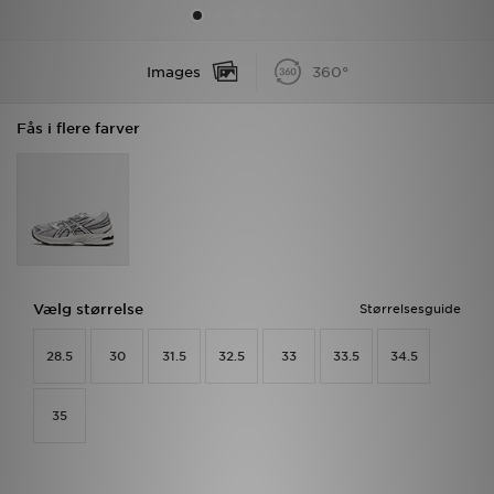
Download JD app'en
Images
360°
Mit JD
Fås i flere farver
Mine beskeder
Hjælp & information
JD Blog
Vælg størrelse
Størrelsesguide
28.5
30
31.5
32.5
33
33.5
34.5
35