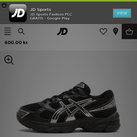
×
JD Sports
Hjem
VIEW
JD Sports Fashion PLC
GRATIS - Google Play
Hjem
Børn
Udsalg
ASICS GEL-1130 Children
Nyheder
600.00 kr.
Herrer
Damer
Børn
Bestsellers
Brands
Fodbold
Sport