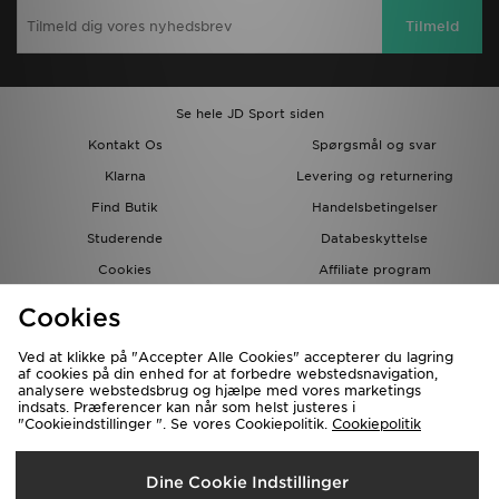
Tilmeld
Se hele JD Sport siden
Kontakt Os
Spørgsmål og svar
Klarna
Levering og returnering
Find Butik
Handelsbetingelser
Studerende
Databeskyttelse
Cookies
Affiliate program
Gavekort
JD Blog
Cookies
Ved at klikke på "Accepter Alle Cookies" accepterer du lagring
af cookies på din enhed for at forbedre webstedsnavigation,
analysere webstedsbrug og hjælpe med vores marketings
indsats. Præferencer kan når som helst justeres i
"Cookieindstillinger ". Se vores Cookiepolitik.
Cookiepolitik
Forsendelse Til
Dine Cookie Indstillinger
Danmark