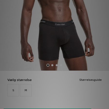
Download JD app'en
Mit JD
Mine beskeder
Hjælp & information
JD Blog
Vælg størrelse
Størrelsesguide
S
M