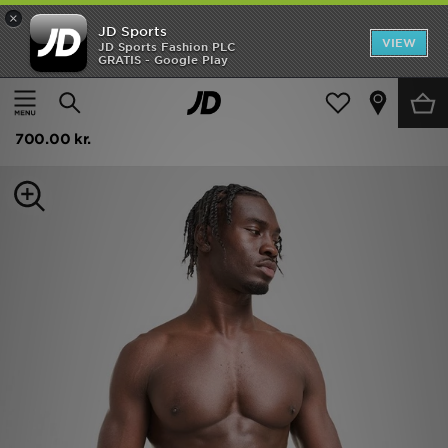
×
JD Sports
Hjem
VIEW
JD Sports Fashion PLC
GRATIS - Google Play
Hjem
Herrer
Herretilbehør
Undertøj
Udsalg
Calvin Klein Underwear 7-Pack Icon Boxers
Nyheder
700.00 kr.
Herrer
Damer
Børn
Bestsellers
Brands
Fodbold
Sport