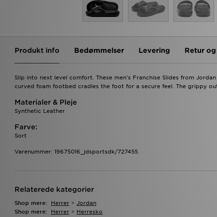
Produkt info
Bedømmelser
Levering
Retur o
Slip into next level comfort. These men's Franchise Slides from Jordan 
curved foam footbed cradles the foot for a secure feel. The grippy ou
Materialer & Pleje
Synthetic Leather
Farve:
Sort
Varenummer: 19675016_jdsportsdk/727455
Relaterede kategorier
Shop mere:
Herrer
>
Jordan
Shop mere:
Herrer
>
Herresko