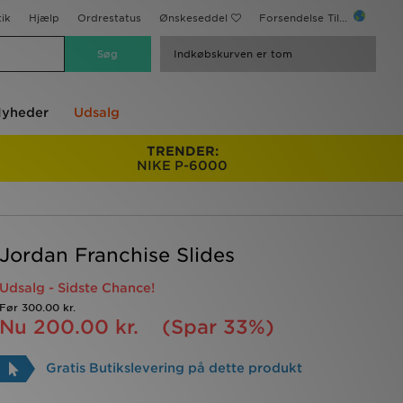
ik
Hjælp
Ordrestatus
Ønskeseddel
Forsendelse Til...
Indkøbskurven er tom
yheder
Udsalg
TRENDER:
NIKE P-6000
Jordan Franchise Slides
Udsalg - Sidste Chance!
Før
300.00 kr.
Nu
200.00 kr.
(Spar 33%)
Gratis Butikslevering på dette produkt