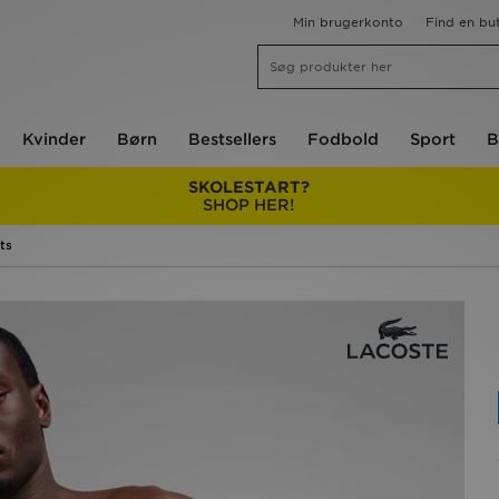
Min brugerkonto
Find en but
Kvinder
Børn
Bestsellers
Fodbold
Sport
B
SKOLESTART?
SHOP HER!
ts