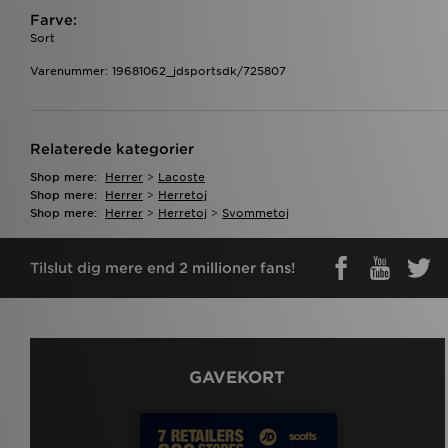
Farve:
Sort
Varenummer: 19681062_jdsportsdk/725807
Relaterede kategorier
Shop mere:
Herrer
>
Lacoste
Shop mere:
Herrer
>
Herretoj
Shop mere:
Herrer
>
Herretoj
>
Svommetoj
Tilslut dig mere end 2 millioner fans!
GAVEKORT