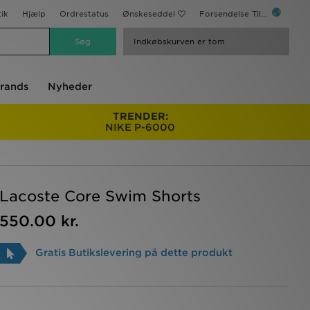
ik
Hjælp
Ordrestatus
Ønskeseddel
Forsendelse Til...
Indkøbskurven er tom
rands
Nyheder
TRENDER:
NIKE P-6000
Lacoste Core Swim Shorts
550.00 kr.
Gratis Butikslevering på dette produkt