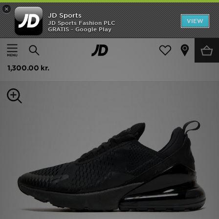
×
JD Sports
Hjem
VIEW
JD Sports Fashion PLC
GRATIS - Google Play
Hjem
Herrer
Herresko
Trainers
Udsalg
Nike Air Max 270 Herre
Nyheder
1,300.00 kr.
Herrer
Damer
Børn
Bestsellers
Brands
Fodbold
Sport