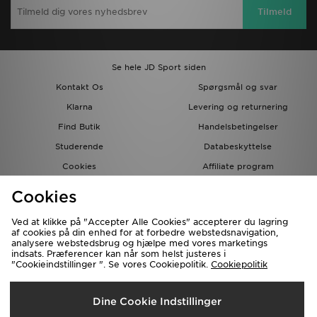
Tilmeld
Se hele JD Sport siden
Kontakt Os
Spørgsmål og svar
Klarna
Levering og returnering
Find Butik
Handelsbetingelser
Studerende
Databeskyttelse
Cookies
Affiliate program
Gavekort
JD Blog
Cookies
Ved at klikke på "Accepter Alle Cookies" accepterer du lagring
af cookies på din enhed for at forbedre webstedsnavigation,
analysere webstedsbrug og hjælpe med vores marketings
indsats. Præferencer kan når som helst justeres i
"Cookieindstillinger ". Se vores Cookiepolitik.
Cookiepolitik
Forsendelse Til
Dine Cookie Indstillinger
Danmark