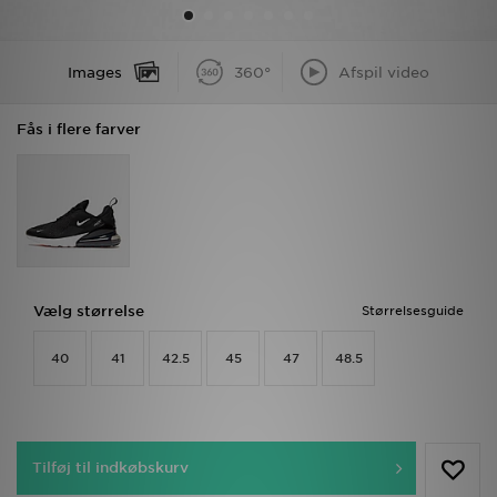
Download JD app'en
Images
360°
Afspil video
Mit JD
Fås i flere farver
Mine beskeder
Hjælp & information
JD Blog
Vælg størrelse
Størrelsesguide
40
41
42.5
45
47
48.5
Tilføj til indkøbskurv