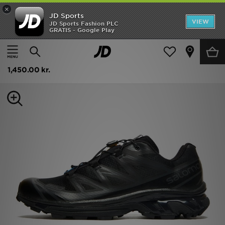
×
JD Sports
Hjem
VIEW
JD Sports Fashion PLC
GRATIS - Google Play
Hjem
Herrer
Herresko
Løbesko
UDSALG
Salomon XT-6
Nyheder
1,450.00 kr.
Herrer
Damer
Børn
Bestsellers
Brands
Fodbold
Sport