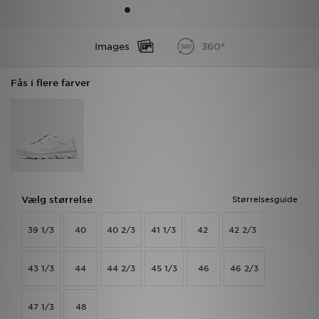
Download JD app'en
Images
360°
Mit JD
Fås i flere farver
Mine beskeder
Hjælp & information
JD Blog
Vælg størrelse
Størrelsesguide
39 1/3
40
40 2/3
41 1/3
42
42 2/3
43 1/3
44
44 2/3
45 1/3
46
46 2/3
47 1/3
48