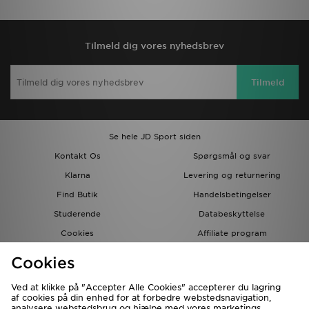
Tilmeld dig vores nyhedsbrev
Tilmeld
Se hele JD Sport siden
Kontakt Os
Spørgsmål og svar
Klarna
Levering og returnering
Find Butik
Handelsbetingelser
Studerende
Databeskyttelse
Cookies
Affiliate program
Gavekort
JD Blog
Cookies
Ved at klikke på "Accepter Alle Cookies" accepterer du lagring
af cookies på din enhed for at forbedre webstedsnavigation,
analysere webstedsbrug og hjælpe med vores marketings