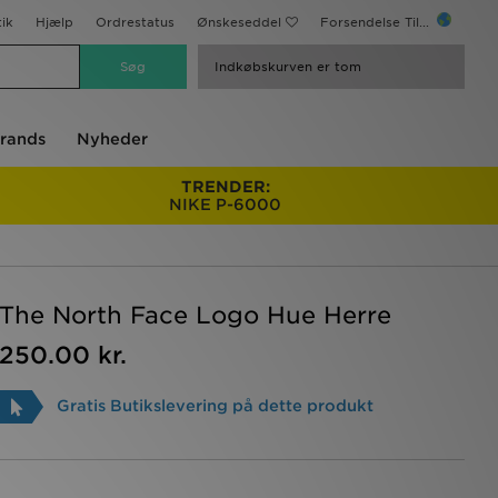
ik
Hjælp
Ordrestatus
Ønskeseddel
Forsendelse Til...
Indkøbskurven er tom
rands
Nyheder
TRENDER:
NIKE P-6000
The North Face Logo Hue Herre
250.00 kr.
Gratis Butikslevering på dette produkt