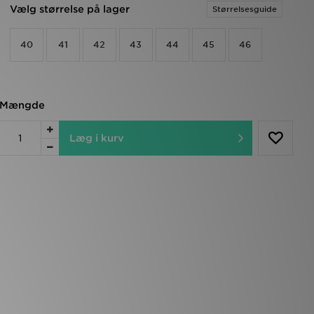
Vælg størrelse på lager
Størrelsesguide
40
41
42
43
44
45
46
Mængde
Læg i kurv