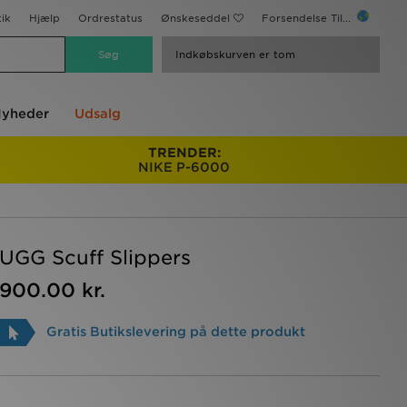
ik
Hjælp
Ordrestatus
Ønskeseddel
Forsendelse Til...
Indkøbskurven er tom
yheder
Udsalg
TRENDER:
NIKE P-6000
UGG Scuff Slippers
900.00 kr.
Gratis Butikslevering på dette produkt