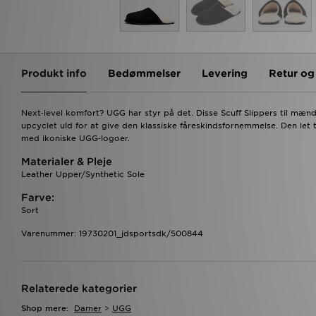
Produkt info
Bedømmelser
Levering
Retur o
Next‑level komfort? UGG har styr på det. Disse Scuff Slippers til mæn
upcyclet uld for at give den klassiske fåreskindsfornemmelse. Den let t
med ikoniske UGG‑logoer.
Materialer & Pleje
Leather Upper/Synthetic Sole
Farve:
Sort
Varenummer: 19730201_jdsportsdk/500844
Relaterede kategorier
Shop mere:
Damer
>
UGG