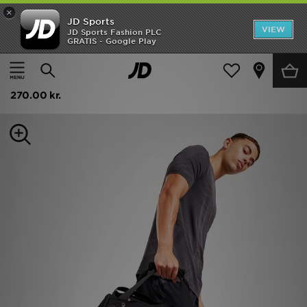
×
JD Sports
Hjem
VIEW
JD Sports Fashion PLC
GRATIS - Google Play
Hjem
Damer
Dametilbehør
Udsalg
Under Armour Undeniable Xtra Small Grip Taske
Nyheder
270.00 kr.
Herrer
Damer
Børn
Bestsellers
Brands
Fodbold
Sport