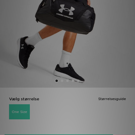
Download JD app'en
Mit JD
Mine beskeder
Hjælp & information
JD Blog
Vælg størrelse
Størrelsesguide
One Size