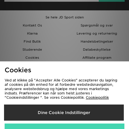
Se hele JD Sport siden
Kontakt Os
Spørgsmål og svar
Klarna
Levering og returnering
Find Butik
Handelsbetingelser
Studerende
Databeskyttelse
Cookies
Affiliate program
Gavekort
JD Blog
Cookies
Ved at klikke på "Accepter Alle Cookies" accepterer du lagring
af cookies på din enhed for at forbedre webstedsnavigation,
analysere webstedsbrug og hjælpe med vores marketings
indsats. Præferencer kan når som helst justeres i
"Cookieindstillinger ". Se vores Cookiepolitik.
Cookiepolitik
Forsendelse Til
Dine Cookie Indstillinger
Danmark