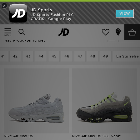
×
JD Sports
Hjem
VIEW
JD Sports Fashion PLC
GRATIS - Google Play
Hjem
Nike Sportssko
Udsalg
Nike Sportssko
Tilpas
Nyheder
497 Produkter fundet
Herrer
41
42
43
44
45
46
47
48
49
En Størrelse
Damer
Børn
Bestsellers
Brands
Fodbold
Nike Air Max 95
Nike Air Max 95 'OG Neon'
Sport