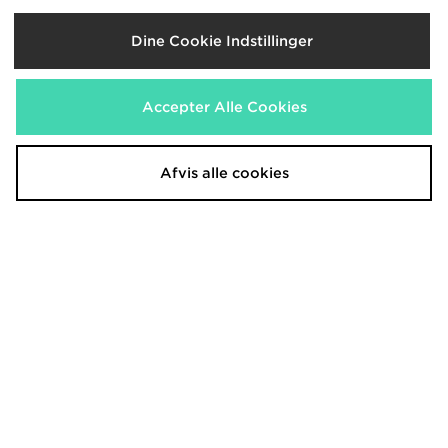
Nike Air Max 95 Recraft Infant
Nike P-6000 TG Children
600.00 kr.
650.00 kr.
Dine Cookie Indstillinger
Accepter Alle Cookies
Afvis alle cookies
Nike Air Max 90 Neon Infant
Nike Air Max 95 BB Tech Junior
530.00 kr.
1,250.00 kr.