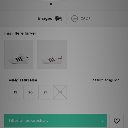
Download JD app'en
Images
360°
Mit JD
Fås i flere farver
Mine beskeder
Hjælp & information
JD Blog
Vælg størrelse
Størrelsesguide
19
20
21
24
Tilføj til indkøbskurv