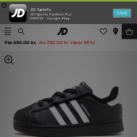
×
JD Sports
Hjem
VIEW
JD Sports Fashion PLC
GRATIS - Google Play
Hjem
Børn
Babysko (Størrelse 15-27)
Alle Trainers
Udsalg
adidas Originals Superstar Baby
Nyheder
Før
550.00 kr.
Nu
350.00 kr.
(Spar 36%)
Herrer
Damer
Børn
Bestsellers
Brands
Fodbold
Sport