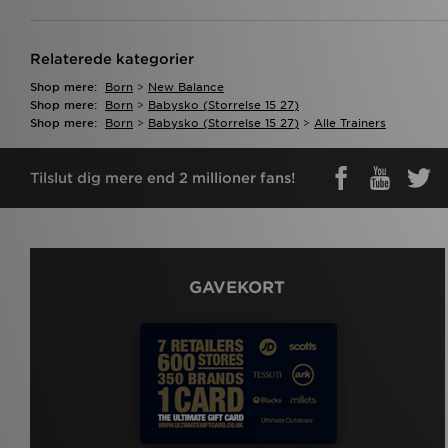
Relaterede kategorier
Shop mere:
Born
>
New Balance
Shop mere:
Born
>
Babysko (storrelse 15 27)
Shop mere:
Born
>
Babysko (storrelse 15 27)
>
Alle Trainers
Tilslut dig mere end 2 millioner fans!
GAVEKORT