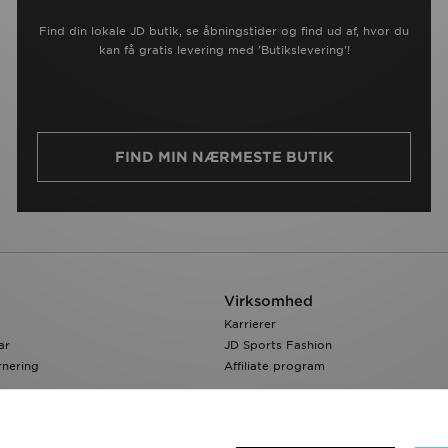
Find din lokale JD butik, se åbningstider og find ud af, hvor du
kan få gratis levering med 'Butikslevering'!
FIND MIN NÆRMESTE BUTIK
Virksomhed
Karrierer
ar
JD Sports Fashion
rnering
Affiliate program