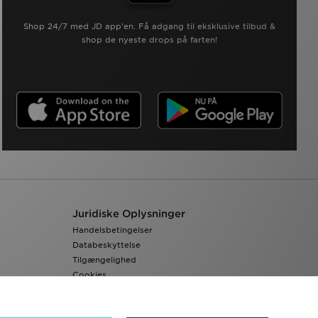
Shop 24/7 med JD app'en. Få adgang til eksklusive tilbud &
shop de nyeste drops på farten!
Juridiske Oplysninger
Handelsbetingelser
Databeskyttelse
Tilgængelighed
Cookies
Cookieindstillinger