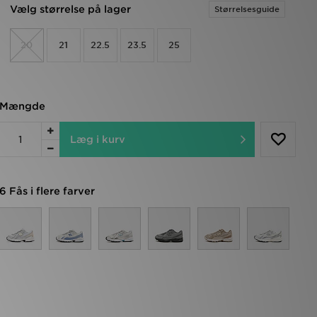
Vælg størrelse på lager
Størrelsesguide
20
21
22.5
23.5
25
Mængde
Læg i kurv
6 Fås i flere farver