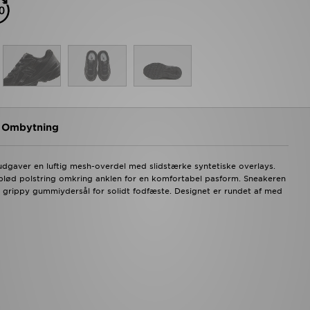
g Ombytning
 udgaver en luftig mesh-overdel med slidstærke syntetiske overlays.
blød polstring omkring anklen for en komfortabel pasform. Sneakeren
grippy gummiydersål for solidt fodfæste. Designet er rundet af med