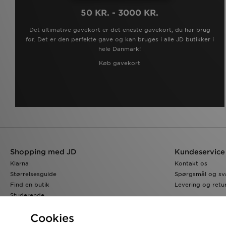
50 KR. - 3000 KR.
Det ultimative gavekort er det eneste gavekort, du har brug
for. Det er den perfekte gave og kan bruges i alle JD butikker i
hele Danmark!
Køb gavekort
Shopping med JD
Kundeservice
Klarna
Kontakt os
Størrelsesguide
Spørgsmål og sv
Find en butik
Levering og retu
Studerende
JD Blog
Cookies