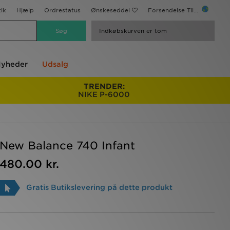
ik
Hjælp
Ordrestatus
Ønskeseddel
Forsendelse Til...
Indkøbskurven er tom
yheder
Udsalg
TRENDER:
NIKE P-6000
New Balance 740 Infant
480.00 kr.
Gratis Butikslevering på dette produkt