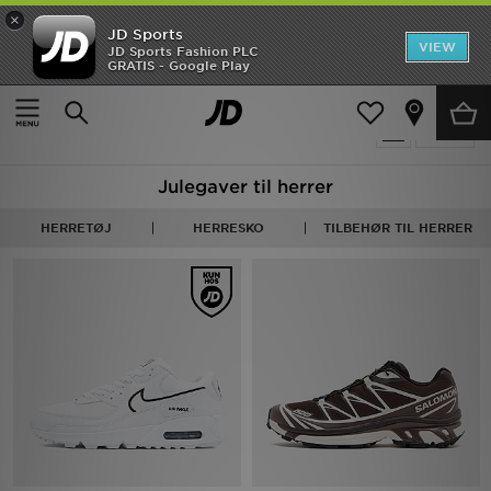
×
JD Sports
Hjem
VIEW
JD Sports Fashion PLC
GRATIS - Google Play
Hjem
Herrer
Udsalg
587 Produkter fundet
Tilpas
Nyheder
Julegaver til herrer
Herrer
HERRETØJ
HERRESKO
TILBEHØR TIL HERRER
Damer
Børn
Bestsellers
Brands
Fodbold
Sport