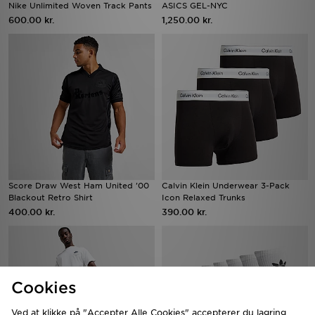
Nike Unlimited Woven Track Pants
ASICS GEL-NYC
600.00 kr.
1,250.00 kr.
Score Draw West Ham United '00
Calvin Klein Underwear 3-Pack
Blackout Retro Shirt
Icon Relaxed Trunks
400.00 kr.
390.00 kr.
Cookies
Ved at klikke på "Accepter Alle Cookies" accepterer du lagring