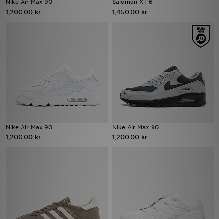
Nike Air Max 90
Salomon XT-6
1,200.00 kr.
1,450.00 kr.
Download JD app'en
Mit JD
Mine beskeder
Hjælp & information
JD Blog
Nike Air Max 90
Nike Air Max 90
1,200.00 kr.
1,200.00 kr.